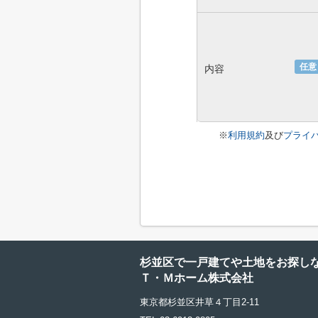
任意
内容
※
利用規約
及び
プライ
杉並区で一戸建てや土地をお探し
Ｔ・Ｍホーム株式会社
東京都杉並区井草４丁目2-11