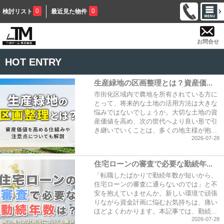
0
0
検討リスト
最近見た物件
お問合せ
HOT ENTRY
生産緑地の区画整理とは？資産価...
市街化区域内で農地を所有されている方に
とって、将来的な土地の活用方法は大きな
悩みではないでしょうか。大切な土地の資
産価値を高め、次の世代へより良い形で引
き継いでいくことは、多くの地主様が抱...
2026-07-28
住宅ローンの審査で必要な勤続年...
「転職したばかりで勤続年数が短いから、
住宅ローンの審査に通らないのでは」と不
安を抱えていませんか。新しい環境で頑張
りながら資金計画に悩むお気持ちは、痛い
ほどよくわかります。本記事では、勤続...
2026-07-28