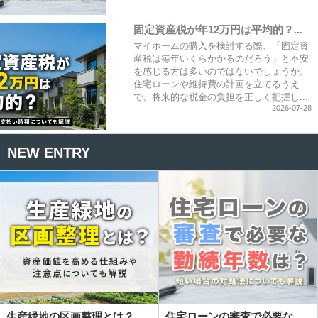
固定資産税が年12万円は平均的？...
マイホームの購入を検討する際、「固定資
産税は毎年いくらかかるのだろう」と不安
を感じる方は多いのではないでしょうか。
住宅ローンや維持費の計画を立てるうえ
で、将来的な税金の負担を正しく把握し...
2026-07-28
NEW ENTRY
生産緑地の区画整理とは？...
住宅ローンの審査で必要な...