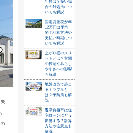
年数は？短い場
合の対処法につ
いても解説
固定資産税が年
12万円は平均
的？計算方法や
支払い時期につ
いても解説
上がり框のメリ
ットとは？玄関
の役割や暮らし
やすさへの影響
も解説
地盤改良で起こ
るトラブルと
は？予防策も解
説
丈夫
返済負担率は住
か。
宅ローンにどう
影響する？計算
宅の
方法や注意点も
解説