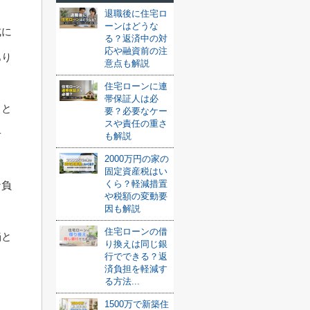
退職後に住宅ロ
ーンはどうな
成に
る？返済中の対
応や融資前の注
あり
意点も解説
住宅ローンに連
帯保証人は必
っと
要？必要なケー
スや責任の重さ
せ
も解説
2000万円の家の
固定資産税はい
くら？軽減措置
な負
や税額の変動要
因も解説
住宅ローンの借
陥と
り換えは同じ銀
行でできる？返
ま
済負担を軽減す
る方法...
1500万で新築住