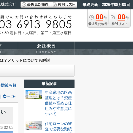
ム株式会社
最終更新：2026年08月09日
00
00
件
件
最近見た物件
検討リスト
：30
定休日：火曜日、第二・第三水曜日
は？メリットについても解説
最新記事
予防策も解
生産緑地の区画
｜次へ ≫
整理とは？資産
価値を高める仕
組みや注意点に
つい
ついて...
住宅ローンの審
26-02-03
査で必要な勤続