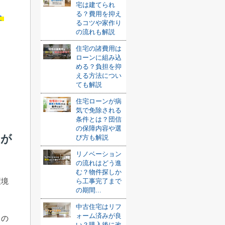
宅は建てられ
る？費用を抑え
介
るコツや家作り
の流れも解説
住宅の諸費用は
ローンに組み込
める？負担を抑
える方法につい
ても解説
住宅ローンが病
気で免除される
条件とは？団信
の保障内容や選
ロが
び方も解説
リノベーション
の流れはどう進
む？物件探しか
環境
ら工事完了まで
の期間...
中古住宅はリフ
ォーム済みが良
中の
い？購入後に改