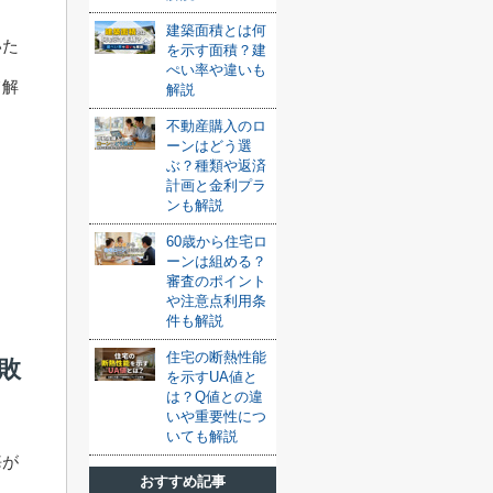
。
建築面積とは何
いた
を示す面積？建
ぺい率や違いも
て解
解説
不動産購入のロ
ーンはどう選
ぶ？種類や返済
計画と金利プラ
ンも解説
60歳から住宅ロ
ーンは組める？
審査のポイント
や注意点利用条
件も解説
住宅の断熱性能
敗
を示すUA値と
は？Q値との違
いや重要性につ
いても解説
悔が
おすすめ記事