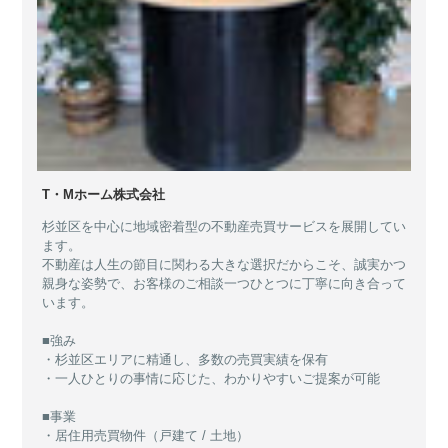
T・Mホーム株式会社
杉並区を中心に地域密着型の不動産売買サービスを展開してい
ます。
不動産は人生の節目に関わる大きな選択だからこそ、誠実かつ
親身な姿勢で、お客様のご相談一つひとつに丁寧に向き合って
います。
■強み
・杉並区エリアに精通し、多数の売買実績を保有
・一人ひとりの事情に応じた、わかりやすいご提案が可能
■事業
・居住用売買物件（戸建て / 土地）