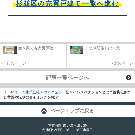
杉並区の売買戸建て一覧へ進む
空き家でも火災保険...
二地域居住とは？意...
＜ 前のページ
＞次のページ
記事一覧ページへ
Ｔ・Ｍホーム株式会社
>
ブログ記事一覧
>
インスペクションとは？義務化され
た背景や説明のタイミングを解説
ページトップに戻る
営業時間:10：00～18：30
定休日:火曜日、第二・第三水曜日