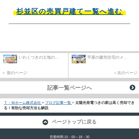
杉並区の売買戸建て一覧へ進む
いわくつきの土地の...
平屋の建売住宅のメ...
＜ 前のページ
＞次のページ
記事一覧ページへ
Ｔ・Ｍホーム株式会社
>
ブログ記事一覧
>
太陽光発電つきの家は高く売却でき
る！有効な売却方法も解説
ページトップに戻る
営業時間:10：00～18：30