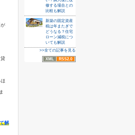
修する場合との
比較も解説
・
新築の固定資産
要が
税は年またぎで
どうなる？住宅
ローン減税につ
いても解説
>>全ての記事を見る
賃貸
XML
RSS2.0
るほ
ま
て解