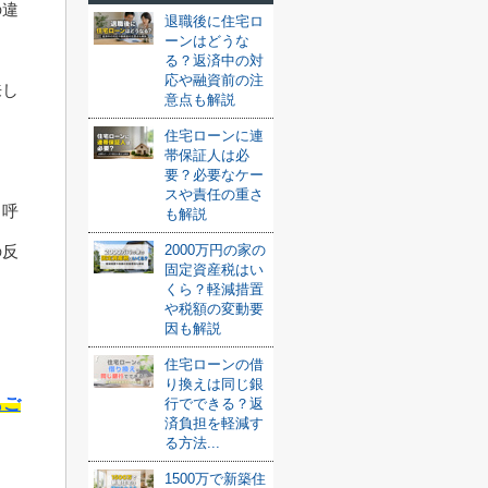
の違
退職後に住宅ロ
ーンはどうな
る？返済中の対
応や融資前の注
来し
意点も解説
住宅ローンに連
帯保証人は必
要？必要なケー
スや責任の重さ
と呼
も解説
2000万円の家の
の反
固定資産税はい
くら？軽減措置
や税額の変動要
因も解説
住宅ローンの借
り換えは同じ銀
もご
行でできる？返
済負担を軽減す
る方法...
1500万で新築住