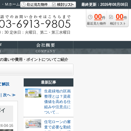
Ｔ・Ｍホーム株式会社
最終更新：2026年08月08日
00
00
件
件
最近見た物件
検討リスト
：30
定休日：火曜日、第二・第三水曜日
の違いや費用・ポイントについてご紹介
最新記事
て解説
生産緑地の区画
｜次へ ≫
整理とは？資産
価値を高める仕
組みや注意点に
ポイ
ついて...
住宅ローンの審
24-04-16
査で必要な勤続