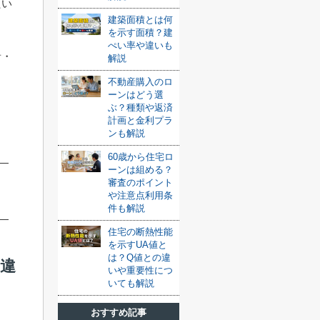
たい
建築面積とは何
を示す面積？建
ぺい率や違いも
音・
解説
不動産購入のロ
ま
ーンはどう選
ぶ？種類や返済
計画と金利プラ
ンも解説
60歳から住宅ロ
ーンは組める？
審査のポイント
や注意点利用条
件も解説
住宅の断熱性能
を示すUA値と
は？Q値との違
違
いや重要性につ
いても解説
おすすめ記事