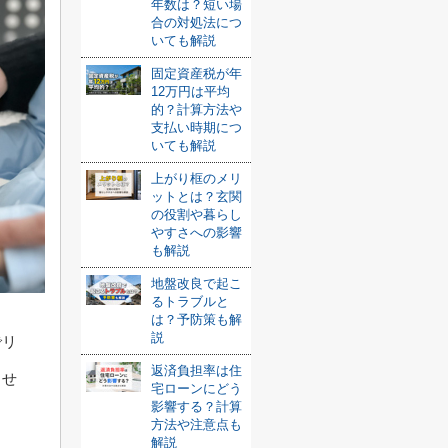
年数は？短い場
合の対処法につ
いても解説
固定資産税が年
12万円は平均
的？計算方法や
支払い時期につ
いても解説
上がり框のメリ
ットとは？玄関
の役割や暮らし
やすさへの影響
も解説
地盤改良で起こ
るトラブルと
は？予防策も解
説
でリ
返済負担率は住
ませ
宅ローンにどう
影響する？計算
方法や注意点も
解説