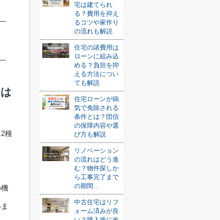
宅は建てられ
る？費用を抑え
るコツや家作り
の流れも解説
住宅の諸費用は
ローンに組み込
める？負担を抑
える方法につい
ても解説
用は
住宅ローンが病
気で免除される
条件とは？団信
の保障内容や選
2種
び方も解説
リノベーション
の流れはどう進
む？物件探しか
ら工事完了まで
の期間...
の機
中古住宅はリフ
いま
ォーム済みが良
い？購入後に改