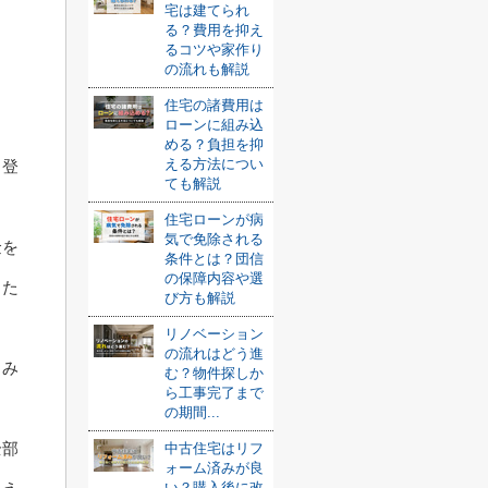
宅は建てられ
る？費用を抑え
るコツや家作り
の流れも解説
住宅の諸費用は
ローンに組み込
める？負担を抑
える方法につい
と登
ても解説
住宅ローンが病
気で免除される
金を
条件とは？団信
の保障内容や選
した
び方も解説
リノベーション
の流れはどう進
とみ
む？物件探しか
ら工事完了まで
の期間...
全部
中古住宅はリフ
ォーム済みが良
い？購入後に改