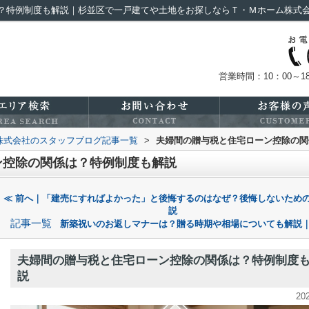
？特例制度も解説｜杉並区で一戸建てや土地をお探しならＴ・Ｍホーム株式
営業時間：10：00～18
株式会社のスタッフブログ記事一覧
>
夫婦間の贈与税と住宅ローン控除の関
ン控除の関係は？特例制度も解説
≪ 前へ｜「建売にすればよかった」と後悔するのはなぜ？後悔しないため
説
記事一覧
新築祝いのお返しマナーは？贈る時期や相場についても解説｜
夫婦間の贈与税と住宅ローン控除の関係は？特例制度
説
20