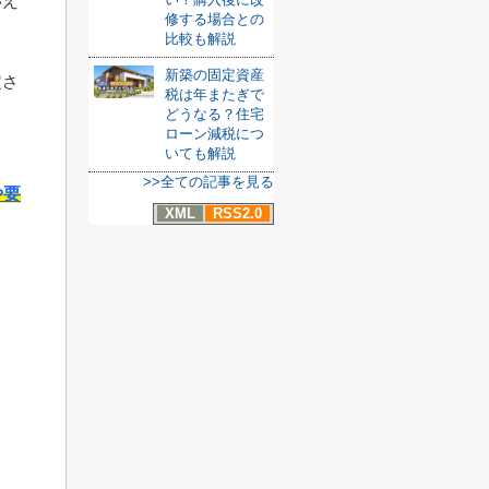
いえ
修する場合との
比較も解説
新築の固定資産
定さ
税は年またぎで
どうなる？住宅
ローン減税につ
いても解説
>>全ての記事を見る
や要
XML
RSS2.0