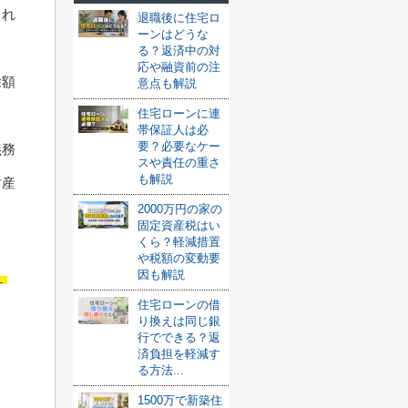
され
退職後に住宅ロ
ーンはどうな
る？返済中の対
応や融資前の注
除額
意点も解説
住宅ローンに連
帯保証人は必
要？必要なケー
義務
スや責任の重さ
も解説
財産
2000万円の家の
固定資産税はい
くら？軽減措置
や税額の変動要
因も解説
！
住宅ローンの借
り換えは同じ銀
行でできる？返
済負担を軽減す
る方法...
1500万で新築住