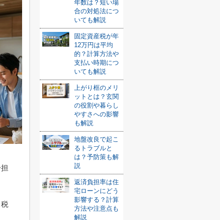
年数は？短い場
合の対処法につ
いても解説
固定資産税が年
12万円は平均
的？計算方法や
支払い時期につ
いても解説
上がり框のメリ
ットとは？玄関
の役割や暮らし
やすさへの影響
も解説
地盤改良で起こ
るトラブルと
は？予防策も解
説
分担
返済負担率は住
宅ローンにどう
影響する？計算
、税
方法や注意点も
解説