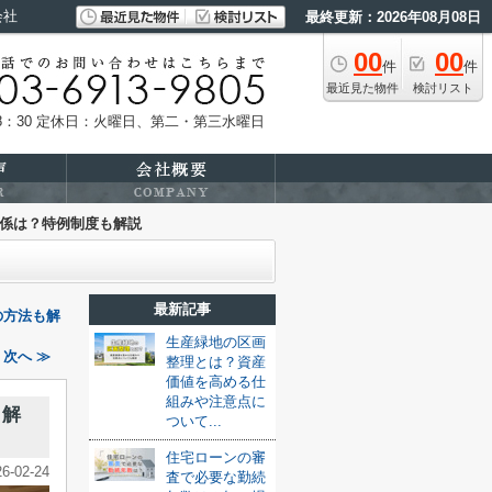
会社
最終更新：2026年08月08日
00
00
件
件
最近見た物件
検討リスト
：30
定休日：火曜日、第二・第三水曜日
係は？特例制度も解説
最新記事
の方法も解
生産緑地の区画
次へ ≫
整理とは？資産
価値を高める仕
組みや注意点に
も解
ついて...
住宅ローンの審
26-02-24
査で必要な勤続