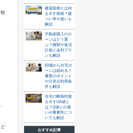
建築面積とは何
与税
を示す面積？建
ぺい率や違いも
解説
不動産購入のロ
ーンはどう選
ぶ？種類や返済
計画と金利プラ
ンも解説
60歳から住宅ロ
ーンは組める？
審査のポイント
や注意点利用条
件も解説
住宅の断熱性能
を示すUA値と
は、
は？Q値との違
いや重要性につ
いても解説
など
おすすめ記事